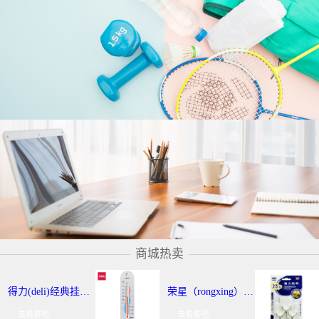
商城热卖
得力(deli)经典挂壁式温度计 个性化提示温湿度计 办公用品 9013
荣星（rongxing）RX-220 超强力粘钩/挂钩（2KG） 3个/卡
去看看吧
去看看吧