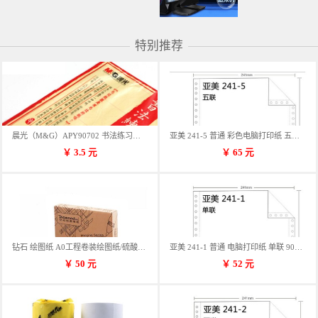
特别推荐
晨光（M&G）APY90702 书法练习用纸 12格
亚美 241-5 普通 彩色电脑打印纸 五联 900张/箱 蓝包装 三等份
￥
3.5
元
￥
65
元
钻石 绘图纸 A0工程卷装绘图纸/硫酸纸 50m卷装 914*50MM/卷
亚美 241-1 普通 电脑打印纸 单联 900张/箱 蓝包装 三等份
￥
50
元
￥
52
元