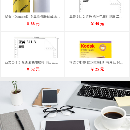
钻石（Diamond）专业绘图纸/硫酸纸 临摹纸 73g A4 297mm*70m 单卷装
亚美 241-2 普通 彩色电脑打印纸 二联 900张/箱 蓝包装 三等份
￥
88
元
￥
49
元
亚美 241-3 普通 彩色电脑打印纸 三联 900张/箱 蓝包装 三等份
柯达 6寸/4R 防水喷墨打印相片纸 102*152mm 100张/包
￥
52
元
￥
25
元